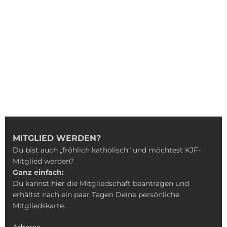
MITGLIED WERDEN?
Du bist auch „fröhlich katholisch“ und möchtest KJF-
Mitglied werden?
Ganz einfach:
Du kannst
hier
die Mitgliedschaft beantragen und
erhältst nach ein paar Tagen Deine persönliche
Mitgliedskarte.
Adresse