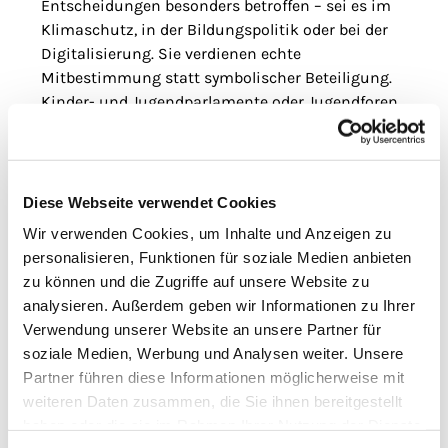
Entscheidungen besonders betroffen – sei es im
Klimaschutz, in der Bildungspolitik oder bei der
Digitalisierung. Sie verdienen echte
Mitbestimmung statt symbolischer Beteiligung.
Kinder- und Jugendparlamente oder Jugendforen
sind wichtig, doch echte Teilhabe erfordert auch
das Wahlrecht.
„Ein Wahlalter ab 16 wäre ein deutliches Signal für
Diese Webseite verwendet Cookies
mehr Generationengerechtigkeit und würde die
Wir verwenden Cookies, um Inhalte und Anzeigen zu
Demokratie stärken. Junge Menschen möchten
personalisieren, Funktionen für soziale Medien anbieten
aktiv Politik mitgestalten und gerade im Hinblick
zu können und die Zugriffe auf unsere Website zu
auf die kommenden Wahlen muss ihnen diese
analysieren. Außerdem geben wir Informationen zu Ihrer
Möglichkeit endlich eröffnet werden“, ergänzt
Verwendung unserer Website an unsere Partner für
Saase.
soziale Medien, Werbung und Analysen weiter. Unsere
In elf Bundesländern können Jugendliche bereits
Partner führen diese Informationen möglicherweise mit
ab 16 Jahren kommunal wählen. Auch auf
weiteren Daten zusammen, die Sie ihnen bereitgestellt
europäischer Ebene ist dies möglich. Auf
haben oder die sie im Rahmen Ihrer Nutzung der Dienste
Landesebene haben Bremen, Brandenburg,