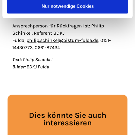
Nur notwendige Cookies
Weitere Informationen finden sich
unter:
www.hessischer-jugendring.de/wahlmit16
Ansprechperson für Rückfragen ist
:
Philip
Schinkel, Referent BDKJ
Fulda,
philip.schinkel@bistum-fulda.de
, 0151-
14430773, 0661-87434
Text
: Philip Schinkel
Bilder
: BDKJ Fulda
Dies könnte Sie auch
interessieren