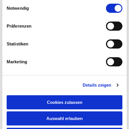
gesammelt haben.
Einwilligungsauswahl
Hamburg, Berlin und Schleswig-Holstein das
Notwendig
Wahlalter gesenkt – ohne negative Auswirkungen.
Im Gegenteil: Wahlbeteiligung, politisches
Präferenzen
Interesse und Engagement steigen, wenn jungen
Menschen Mitbestimmung ermöglicht wird.
Statistiken
Das Wahlrecht fördert zudem politische Bildung.
Wer wählen darf, setzt sich intensiver mit
politischen Themen auseinander. Wahlrecht und
Marketing
politische Bildung bedingen einander und
stärken gemeinsam die Demokratie von morgen.
Die Jugendverbände in Hessen fordern daher die
Details zeigen
sofortige Absenkung des Wahlalters auf 16 Jahre
bei Landtags- und Kommunalwahlen in Hessen –
Cookies zulassen
für eine generationengerechte und inklusive
Demokratie.
Auswahl erlauben