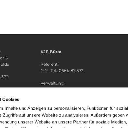
e
KJF-Büro:
or 5
Fulda
Referent:
N.N., Tel.: 0661/ 87-372
-372
Verwaltung:
tum-fulda.de
Simon Herget, Tel.: 0661/ 87-367
t Cookies
 Inhalte und Anzeigen zu personalisieren, Funktionen für sozia
e Zugriffe auf unsere Website zu analysieren. Außerdem geben w
rwendung unserer Website an unsere Partner für soziale Medien