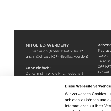
Adress
MITGLIED WERDEN?
Paulust
Du bist auch „fröhlich katholisch“
36037 
und möchtest KJF-Mitglied werden?
Telefon
0661/87
Ganz einfach:
E-mail
Du kannst
hier
die Mitgliedschaft
kjf@bis
beantragen und erhältst nach ein
paar Tagen Deine persönliche
Diese Webseite verwende
Mitgliedskarte.
Wir verwenden Cookies, um
anbieten zu können und di
Informationen zu Ihrer Ve