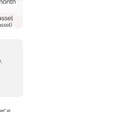
,
el" at