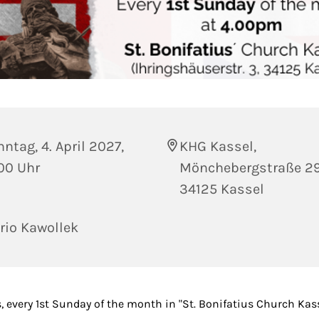
ntag, 4. April 2027,
KHG Kassel,
00 Uhr
Mönchebergstraße 29
34125 Kassel
rio Kawollek
, every 1st Sunday of the month in "St. Bonifatius Church Kass