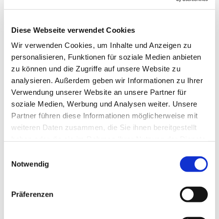
Bea, Sibylle, Mario und Benedikt freuen sich,
Diese Webseite verwendet Cookies
diese wertvolle Zeit mit euch zu teilen!
Wir verwenden Cookies, um Inhalte und Anzeigen zu
personalisieren, Funktionen für soziale Medien anbieten
zu können und die Zugriffe auf unsere Website zu
analysieren. Außerdem geben wir Informationen zu Ihrer
Verwendung unserer Website an unsere Partner für
soziale Medien, Werbung und Analysen weiter. Unsere
Partner führen diese Informationen möglicherweise mit
weiteren Daten zusammen, die Sie ihnen bereitgestellt
haben oder die sie im Rahmen Ihrer Nutzung der Dienste
gesammelt haben.
Einwilligungsauswahl
Notwendig
Präferenzen