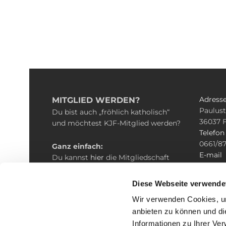
Adress
MITGLIED WERDEN?
Paulust
Du bist auch „fröhlich katholisch“
36037 
und möchtest KJF-Mitglied werden?
Telefon
0661/87
Ganz einfach:
E-mail
Du kannst
hier
die Mitgliedschaft
kjf@bis
beantragen und erhältst nach ein
paar Tagen Deine persönliche
Diese Webseite verwende
Mitgliedskarte.
Wir verwenden Cookies, um
anbieten zu können und di
Informationen zu Ihrer Ve