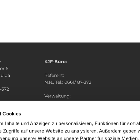
e
KJF-Büro:
or 5
Fulda
Referent:
N.N., Tel.: 0661/ 87-372
-372
Verwaltung:
tum-fulda.de
Simon Herget, Tel.: 0661/ 87-367
t Cookies
 Inhalte und Anzeigen zu personalisieren, Funktionen für sozia
e Zugriffe auf unsere Website zu analysieren. Außerdem geben w
rwendung unserer Website an unsere Partner für soziale Medien